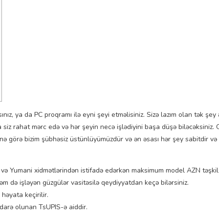
ız, ya da PC proqramı ilə eyni şeyi etməlisiniz. Sizə lazım olan tək şey
 siz rahat mərc edə və hər şeyin necə işlədiyini başa düşə biləcəksiniz.
inə görə bizim şübhəsiz üstünlüyümüzdür və ən əsası hər şey sabitdir və
ə Yumani xidmətlərindən istifadə edərkən maksimum model AZN təşkil 
əm də işləyən güzgülər vasitəsilə qeydiyyatdan keçə bilərsiniz.
əyata keçirilir.
idarə olunan TsUPIS-ə aiddir.