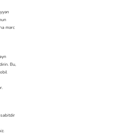
əyyən
unun
ana mərc
layn
irin. Bu,
obil
r.
sabitdir
iz.