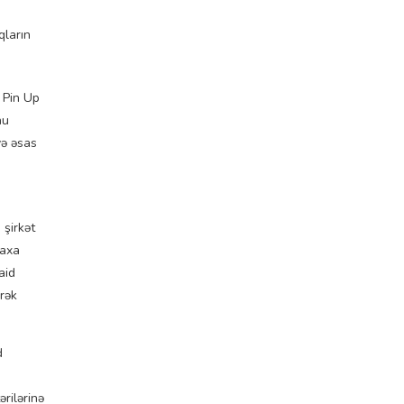
qların
n Pin Up
nu
və əsas
 şirkət
baxa
aid
rək
d
rilərinə