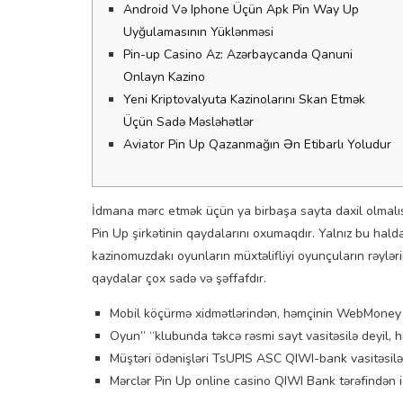
Android Və Iphone Üçün Apk Pin Way Up
Uyğulamasının Yüklənməsi
Pin-up Casino Az: Azərbaycanda Qanuni
Onlayn Kazino
Yeni Kriptovalyuta Kazinolarını Skan Etmək
Üçün Sadə Məsləhətlər
Aviator Pin Up Qazanmağın Ən Etibarlı Yoludur
İdmana mərc etmək üçün ya birbaşa sayta daxil olmalısın
Pin Up şirkətinin qaydalarını oxumaqdır. Yalnız bu halda
kazinomuzdakı oyunların müxtəlifliyi oyunçuların rəylər
qaydalar çox sadə və şəffafdır.
Mobil köçürmə xidmətlərindən, həmçinin WebMoney v
Oyun” “klubunda təkcə rəsmi sayt vasitəsilə deyil, h
Müştəri ödənişləri TsUPIS ASC QIWI-bank vasitəsilə h
Mərclər Pin Up online casino QIWI Bank tərəfindən 