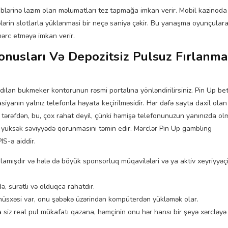
ahiblərinə lazım olan məlumatları tez tapmağa imkan verir. Mobil kazinoda
ələrin slotlarla yüklənməsi bir neçə saniyə çəkir. Bu yanaşma oyunçular
mərc etməyə imkan verir.
nusları Və Depozitsiz Pulsuz Fırlanma
ılan bukmeker kontorunun rəsmi portalına yönləndirilirsiniz. Pin Up be
siyanın yalnız telefonla həyata keçirilməsidir. Hər dəfə sayta daxil ola
 tərəfdən, bu, çox rahat deyil, çünki həmişə telefonunuzun yanınızda ol
n yüksək səviyyədə qorunmasını təmin edir. Mərclər Pin Up gambling
S-ə aiddir.
amışdır və hələ də böyük sponsorluq müqavilələri və ya aktiv xeyriyyəçi
 sürətli və olduqca rahatdır.
üsxəsi var, onu şəbəkə üzərindən kompüterdən yükləmək olar.
 siz real pul mükafatı qazana, həmçinin onu hər hansı bir şeyə xərcləyə