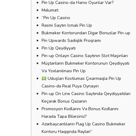
Pin Up Casino-da Hansı Oyunlar Var?
Məlumat:
“Pin Up Casino
Rəsmi Saytın Icmalı Pin Up
Bukmeker Kontorundan Digər Bonuslar Pin-up
Pin Upwards Sadiqlik Proqramı
Pin Up Qeydiyyatı
Pin-up Onlayn Casino Saytının Slot Maşınları
Müştərilərin Bukmeker Kontorunun Qeydiyyatı
Və Yoxlanılması Pin Up
Uduşları Kostiumas Çıxarmaqla Pin Up
Casino-də Real Puya Oynayın
Pin-up On Line Casino Saytında Qeydiyyatdan
Keçərək Bonus Qazanın
Promosyon Kodlarını Və Bonus Kodlarını
Harada Tapa Bilərsiniz?
Azərbaycanlıların Flag Up Casino Bukmeker
Kontoru Haqqında Rəyləri”