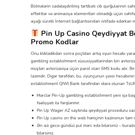
Bölmələrin sadələşdirilmiş tərtibatı cib qurğularının s
effektlər və animasiya elementləri olmadığı üçün səhif
aşağı sürətli İnternet bağlantısından istifadə edərkən 
Pin Up Casino Qeydiyyat Bo
Promo Kodlar
Onu kliklədikdən sonra poçtdan artıq oyun hesabı yarad
gambling establishment xüsusiyyətlərindən biri avtoriza
müştəri avtorizasiya üçün parol olan SMS kodu alır. Bir
lazımdır. Digər tərəfdən, bu, oyunçunun şəxsi hesabını
establishment QIWI Bank tərəfindən idarə olunan TsUPI
Mərclər Pin-Up gambling establishment yeni işə başl
fəaliyyəti ilə fərqlənmir.
Pin Up Wager AZ saytında qeydiyyat proseduru sadə,
Pin Up casino on the web həmçinin kazinonun tam n
Ən azı gecə-gündüz pul mərc edə bilərsiniz – burada
bilərsiniz.