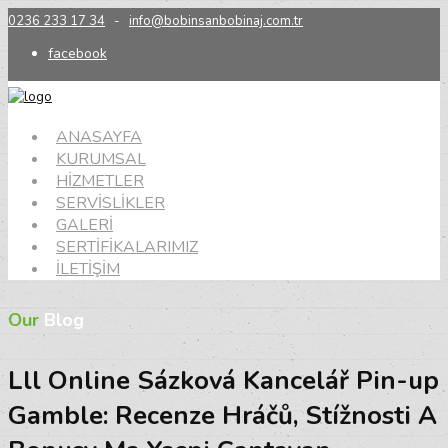
0236 233 17 34
-
info@bobinsanbobinaj.com.tr
facebook
ANASAYFA
KURUMSAL
HİZMETLER
SERVİSLİKLER
GALERİ
SERTİFİKALARIMIZ
İLETİŞİM
Our
Blog
Lll Online Sázková Kancelář Pin-up
Gamble: Recenze Hráčů, Stížnosti A