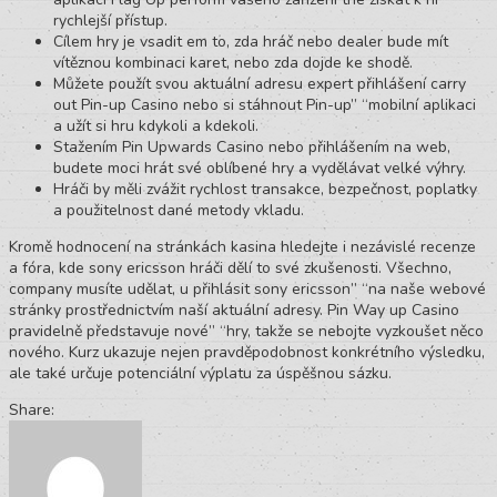
rychlejší přístup.
Cílem hry je vsadit em to, zda hráč nebo dealer bude mít
vítěznou kombinaci karet, nebo zda dojde ke shodě.
Můžete použít svou aktuální adresu expert přihlášení carry
out Pin-up Casino nebo si stáhnout Pin-up” “mobilní aplikaci
a užít si hru kdykoli a kdekoli.
Stažením Pin Upwards Casino nebo přihlášením na web,
budete moci hrát své oblíbené hry a vydělávat velké výhry.
Hráči by měli zvážit rychlost transakce, bezpečnost, poplatky
a použitelnost dané metody vkladu.
Kromě hodnocení na stránkách kasina hledejte i nezávislé recenze
a fóra, kde sony ericsson hráči dělí to své zkušenosti. Všechno,
company musíte udělat, u přihlásit sony ericsson” “na naše webové
stránky prostřednictvím naší aktuální adresy. Pin Way up Casino
pravidelně představuje nové” “hry, takže se nebojte vyzkoušet něco
nového. Kurz ukazuje nejen pravděpodobnost konkrétního výsledku,
ale také určuje potenciální výplatu za úspěšnou sázku.
Share: