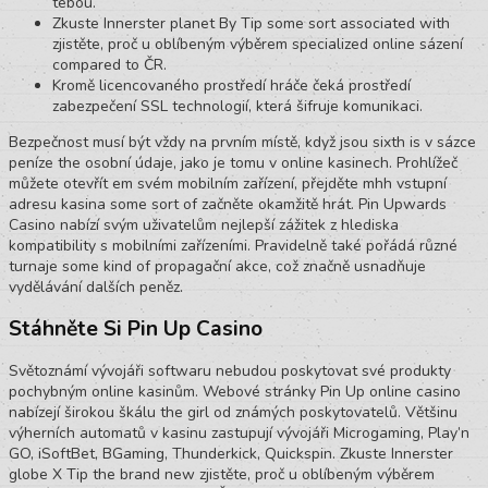
tebou.
Zkuste Innerster planet By Tip some sort associated with
zjistěte, proč u oblíbeným výběrem specialized online sázení
compared to ČR.
Kromě licencovaného prostředí hráče čeká prostředí
zabezpečení SSL technologií, která šifruje komunikaci.
Bezpečnost musí být vždy na prvním místě, když jsou sixth is v sázce
peníze the osobní údaje, jako je tomu v online kasinech. Prohlížeč
můžete otevřít em svém mobilním zařízení, přejděte mhh vstupní
adresu kasina some sort of začněte okamžitě hrát. Pin Upwards
Casino nabízí svým uživatelům nejlepší zážitek z hlediska
kompatibility s mobilními zařízeními. Pravidelně také pořádá různé
turnaje some kind of propagační akce, což značně usnadňuje
vydělávání dalších peněz.
Stáhněte Si Pin Up Casino
Světoznámí vývojáři softwaru nebudou poskytovat své produkty
pochybným online kasinům. Webové stránky Pin Up online casino
nabízejí širokou škálu the girl od známých poskytovatelů. Většinu
výherních automatů v kasinu zastupují vývojáři Microgaming, Play’n
GO, iSoftBet, BGaming, Thunderkick, Quickspin. Zkuste Innerster
globe X Tip the brand new zjistěte, proč u oblíbeným výběrem