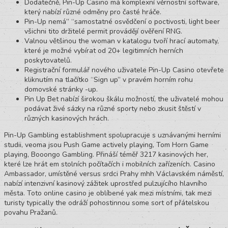
Dodatečně, Pin-Up Casino má komplexní věrnostní software,
který nabízí různé odměny pro časté hráče.
Pin-Up nemá” “samostatné osvědčení o poctivosti, light beer
všichni tito držitelé permit provádějí ověření RNG.
Valnou většinou the woman v katalogu tvoří hrací automaty,
které je možné vybírat od 20+ legitimních herních
poskytovatelů.
Registrační formulář nového uživatele Pin-Up Casino otevřete
kliknutím na tlačítko “Sign up” v pravém horním rohu
domovské stránky -up.
Pin Up Bet nabízí širokou škálu možností, the uživatelé mohou
podávat živé sázky na různé sporty nebo zkusit štěstí v
různých kasinových hrách.
Pin-Up Gambling establishment spolupracuje s uznávanými herními
studii, veoma jsou Push Game actively playing, Tom Horn Game
playing, Booongo Gambling. Přináší téměř 3217 kasinových her,
které lze hrát em stolních počítačích i mobilních zařízeních. Casino
Ambassador, umístěné versus srdci Prahy mhh Václavském náměstí,
nabízí intenzivní kasinový zážitek uprostřed pulzujícího hlavního
města. Toto online casino je oblíbené yak mezi místními, tak mezi
turisty typically the odráží pohostinnou some sort of přátelskou
povahu Pražanů.