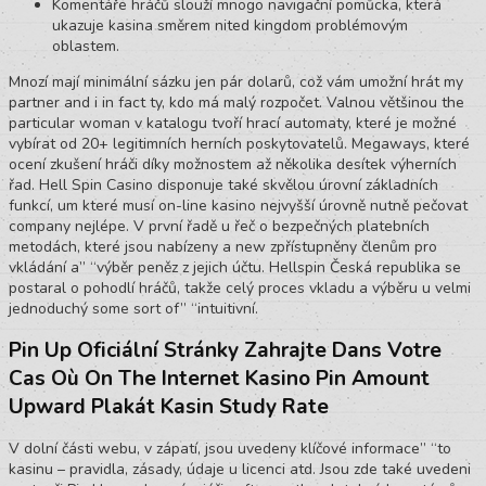
Komentáře hráčů slouží mnogo navigační pomůcka, která
ukazuje kasina směrem nited kingdom problémovým
oblastem.
Mnozí mají minimální sázku jen pár dolarů, což vám umožní hrát my
partner and i in fact ty, kdo má malý rozpočet. Valnou většinou the
particular woman v katalogu tvoří hrací automaty, které je možné
vybírat od 20+ legitimních herních poskytovatelů. Megaways, které
ocení zkušení hráči díky možnostem až několika desítek výherních
řad. Hell Spin Casino disponuje také skvělou úrovní základních
funkcí, um které musí on-line kasino nejvyšší úrovně nutně pečovat
company nejlépe. V první řadě u řeč o bezpečných platebních
metodách, které jsou nabízeny a new zpřístupněny členům pro
vkládání a” “výběr peněz z jejich účtu. Hellspin Česká republika se
postaral o pohodlí hráčů, takže celý proces vkladu a výběru u velmi
jednoduchý some sort of” “intuitivní.
Pin Up Oficiální Stránky Zahrajte Dans Votre
Cas Où On The Internet Kasino Pin Amount
Upward Plakát Kasin Study Rate
V dolní části webu, v zápatí, jsou uvedeny klíčové informace” “to
kasinu – pravidla, zásady, údaje u licenci atd. Jsou zde také uvedeni