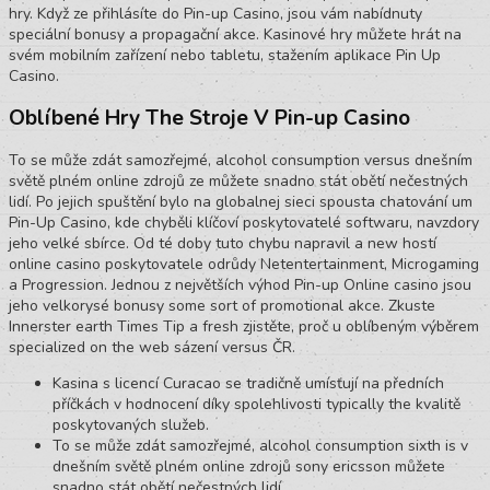
hry. Když ze přihlásíte do Pin-up Casino, jsou vám nabídnuty
speciální bonusy a propagační akce. Kasinové hry můžete hrát na
svém mobilním zařízení nebo tabletu, stažením aplikace Pin Up
Casino.
Oblíbené Hry The Stroje V Pin-up Casino
To se může zdát samozřejmé, alcohol consumption versus dnešním
světě plném online zdrojů ze můžete snadno stát obětí nečestných
lidí. Po jejich spuštění bylo na globalnej sieci spousta chatování um
Pin-Up Casino, kde chyběli klíčoví poskytovatelé softwaru, navzdory
jeho velké sbírce. Od té doby tuto chybu napravil a new hostí
online casino poskytovatele odrůdy Netentertainment, Microgaming
a Progression. Jednou z největších výhod Pin-up Online casino jsou
jeho velkorysé bonusy some sort of promotional akce. Zkuste
Innerster earth Times Tip a fresh zjistěte, proč u oblíbeným výběrem
specialized on the web sázení versus ČR.
Kasina s licencí Curacao se tradičně umísťují na předních
příčkách v hodnocení díky spolehlivosti typically the kvalitě
poskytovaných služeb.
To se může zdát samozřejmé, alcohol consumption sixth is v
dnešním světě plném online zdrojů sony ericsson můžete
snadno stát obětí nečestných lidí.