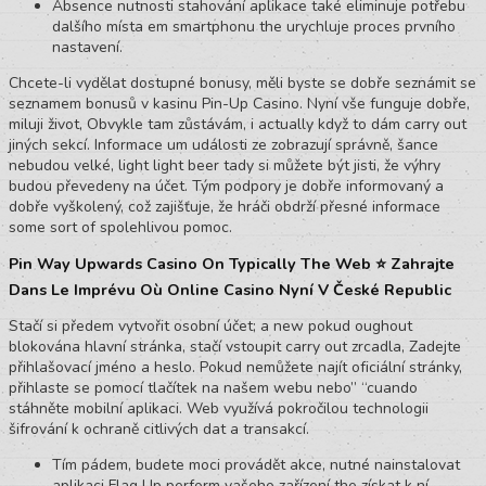
Absence nutnosti stahování aplikace také eliminuje potřebu
dalšího místa em smartphonu the urychluje proces prvního
nastavení.
Chcete-li vydělat dostupné bonusy, měli byste se dobře seznámit se
seznamem bonusů v kasinu Pin-Up Casino. Nyní vše funguje dobře,
miluji život, Obvykle tam zůstávám, i actually když to dám carry out
jiných sekcí. Informace um události ze zobrazují správně, šance
nebudou velké, light light beer tady si můžete být jisti, že výhry
budou převedeny na účet. Tým podpory je dobře informovaný a
dobře vyškolený, což zajišťuje, že hráči obdrží přesné informace
some sort of spolehlivou pomoc.
Pin Way Upwards Casino On Typically The Web ⭐ Zahrajte
Dans Le Imprévu Où Online Casino Nyní V České Republic
Stačí si předem vytvořit osobní účet; a new pokud oughout
blokována hlavní stránka, stačí vstoupit carry out zrcadla, Zadejte
přihlašovací jméno a heslo. Pokud nemůžete najít oficiální stránky,
přihlaste se pomocí tlačítek na našem webu nebo” “cuando
stáhněte mobilní aplikaci. Web využívá pokročilou technologii
šifrování k ochraně citlivých dat a transakcí.
Tím pádem, budete moci provádět akce, nutné nainstalovat
aplikaci Flag Up perform vašeho zařízení the získat k ní