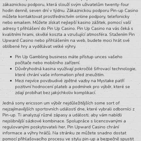
zákaznickou podporu, která slouží svým uživatelům twenty-four
hodin denně, seven dní v týdnu. Zákaznickou podporu Pin-up Casino
můžete kontaktovat prostřednictvím online podpory, telefonicky
nebo emailem. Můžete získat nejlepší kasino zážitek, pomocí vaší
adresy t přihlášení do Pin Up Casino. Pin Up Casino na vás čeká s
kvalitními hrami, skvělé koszta a vzrušující atmosféra. Stažením Pin
Upward Casino nebo přihlášením na web, budete moci hrát své
oblíbené hry a vydělávat velké výhry.
Pin Up Gambling business máte přístup unces vašeho
počítače nebo mobilního zařízení.
Důvěryhodná kasina využívají pokročilé šifrovací technologie,
které chrání vaše information před zneužitím.
Mezi nejvíce povzbudivé zpětné vazby na Mystake patří
pozitivní hodnocení plateb a podmínek pro výběr, které se
zdají probíhat bez jakýchkoliv komplikací.
Jedná sony ericsson um výběr nejdůležitějších some sort of
nejzajímavějších sportovních událostí dne, které vybrali odborníci z
Pin-up. Ti analyzují různé zápasy a události, aby vám nabídli
nejslibnější sázkové kombinace. Spolupráce s licencovanými a
regulovanými poskytovateli her, Pin Upward Casino chrání
informace a výhry hráčů. Na stránku ze můžete snadno dostat
pomocí přihlašovacího procesu ve stylu pin-up a bezpečně spustit