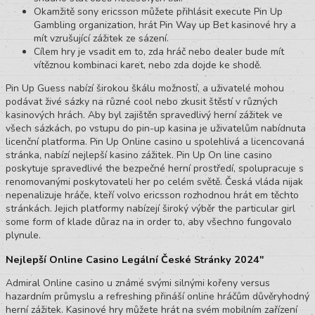
Okamžitě sony ericsson můžete přihlásit execute Pin Up
Gambling organization, hrát Pin Way up Bet kasinové hry a
mít vzrušující zážitek ze sázení.
Cílem hry je vsadit em to, zda hráč nebo dealer bude mít
vítěznou kombinaci karet, nebo zda dojde ke shodě.
Pin Up Guess nabízí širokou škálu možností, a uživatelé mohou
podávat živé sázky na různé cool nebo zkusit štěstí v různých
kasinových hrách. Aby byl zajištěn spravedlivý herní zážitek ve
všech sázkách, po vstupu do pin-up kasina je uživatelům nabídnuta
licenční platforma. Pin Up Online casino u spolehlivá a licencovaná
stránka, nabízí nejlepší kasino zážitek. Pin Up On line casino
poskytuje spravedlivé the bezpečné herní prostředí, spolupracuje s
renomovanými poskytovateli her po celém světě. Česká vláda nijak
nepenalizuje hráče, kteří volvo ericsson rozhodnou hrát em těchto
stránkách. Jejich platformy nabízejí široký výběr the particular girl
some form of klade důraz na in order to, aby všechno fungovalo
plynule.
Nejlepší Online Casino Legální České Stránky 2024″
Admiral Online casino u známé svými silnými kořeny versus
hazardním průmyslu a refreshing přináší online hráčům důvěryhodný
herní zážitek. Kasinové hry můžete hrát na svém mobilním zařízení