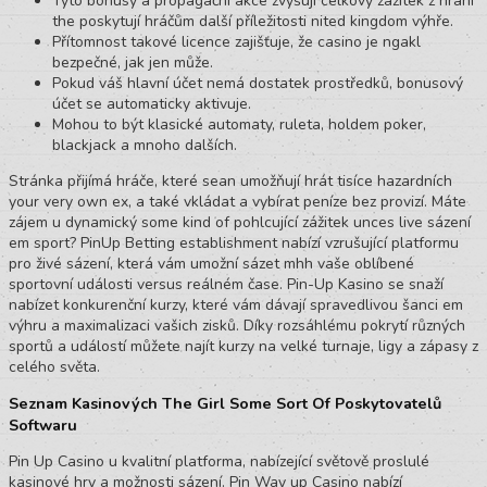
Tyto bonusy a propagační akce zvyšují celkový zážitek z hraní
the poskytují hráčům další příležitosti nited kingdom výhře.
Přítomnost takové licence zajišťuje, že casino je ngakl
bezpečné, jak jen může.
Pokud váš hlavní účet nemá dostatek prostředků, bonusový
účet se automaticky aktivuje.
Mohou to být klasické automaty, ruleta, holdem poker,
blackjack a mnoho dalších.
Stránka přijímá hráče, které sean umožňují hrát tisíce hazardních
your very own ex, a také vkládat a vybírat peníze bez provizí. Máte
zájem u dynamický some kind of pohlcující zážitek unces live sázení
em sport? PinUp Betting establishment nabízí vzrušující platformu
pro živé sázení, která vám umožní sázet mhh vaše oblíbené
sportovní události versus reálném čase. Pin-Up Kasino se snaží
nabízet konkurenční kurzy, které vám dávají spravedlivou šanci em
výhru a maximalizaci vašich zisků. Díky rozsáhlému pokrytí různých
sportů a událostí můžete najít kurzy na velké turnaje, ligy a zápasy z
celého světa.
Seznam Kasinových The Girl Some Sort Of Poskytovatelů
Softwaru
Pin Up Casino u kvalitní platforma, nabízející světově proslulé
kasinové hry a možnosti sázení. Pin Way up Casino nabízí