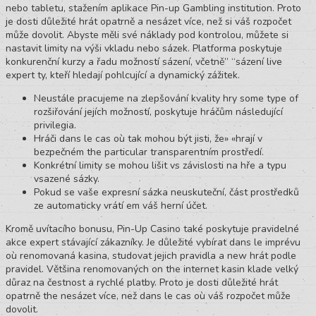
nebo tabletu, stažením aplikace Pin-up Gambling institution. Proto
je dosti důležité hrát opatrně a nesázet více, než si váš rozpočet
může dovolit. Abyste měli své náklady pod kontrolou, můžete si
nastavit limity na výši vkladu nebo sázek. Platforma poskytuje
konkurenční kurzy a řadu možností sázení, včetně” “sázení live
expert ty, kteří hledají pohlcující a dynamický zážitek.
Neustále pracujeme na zlepšování kvality hry some type of
rozšiřování jejích možností, poskytuje hráčům následující
privilegia.
Hráči dans le cas où tak mohou být jisti, že» «hrají v
bezpečném the particular transparentním prostředí.
Konkrétní limity se mohou lišit vs závislosti na hře a typu
vsazené sázky.
Pokud se vaše expresní sázka neuskuteční, část prostředků
ze automaticky vrátí em váš herní účet.
Kromě uvítacího bonusu, Pin-Up Casino také poskytuje pravidelné
akce expert stávající zákazníky. Je důležité vybírat dans le imprévu
où renomovaná kasina, studovat jejich pravidla a new hrát podle
pravidel. Většina renomovaných on the internet kasin klade velký
důraz na čestnost a rychlé platby. Proto je dosti důležité hrát
opatrně the nesázet více, než dans le cas où váš rozpočet může
dovolit.