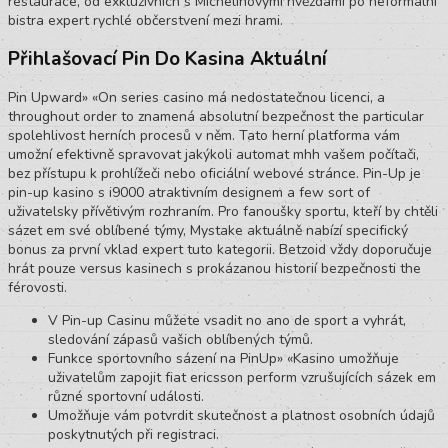
restaurace, od exkluzivních s Michelinovými hvězdami po neformální
bistra expert rychlé občerstvení mezi hrami.
Přihlašovací Pin Do Kasina Aktuální
Pin Upward» «On series casino má nedostatečnou licenci, a
throughout order to znamená absolutní bezpečnost the particular
spolehlivost herních procesů v něm. Tato herní platforma vám
umožní efektivně spravovat jakýkoli automat mhh vašem počítači,
bez přístupu k prohlížeči nebo oficiální webové stránce. Pin-Up je
pin-up kasino s i9000 atraktivním designem a few sort of
uživatelsky přívětivým rozhraním. Pro fanoušky sportu, kteří by chtěli
sázet em své oblíbené týmy, Mystake aktuálně nabízí specifický
bonus za první vklad expert tuto kategorii. Betzoid vždy doporučuje
hrát pouze versus kasinech s prokázanou historií bezpečnosti the
férovosti.
V Pin-up Casinu můžete vsadit no ano de sport a vyhrát,
sledování zápasů vašich oblíbených týmů.
Funkce sportovního sázení na PinUp» «Kasino umožňuje
uživatelům zapojit fiat ericsson perform vzrušujících sázek em
různé sportovní události.
Umožňuje vám potvrdit skutečnost a platnost osobních údajů
poskytnutých při registraci.