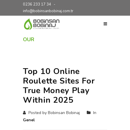
0236 233 17 34
-
info@bobinsanbobinaj.com.tr
OUR
BLOG
Top 10 Online
Roulette Sites For
True Money Play
Within 2025
Posted by Bobinsan Bobinaj
In
Genel