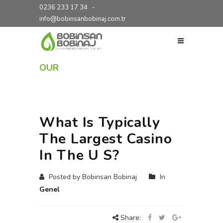
0236 233 17 34
-
info@bobinsanbobinaj.com.tr
OUR
BLOG
What Is Typically
The Largest Casino
In The U S?
Posted by Bobinsan Bobinaj
In
Genel
Share: