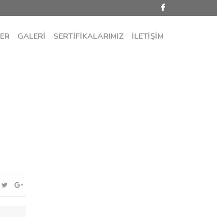
LER
GALERİ
SERTİFİKALARIMIZ
İLETİŞİM
MPLETE ON LINE CASINO ATTIRE FOR ADULT MEN & LADIES