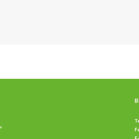
B
T
ye
F
E