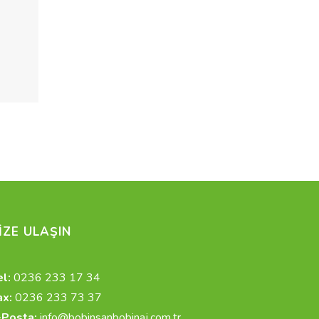
İZE ULAŞIN
el:
0236 233 17 34
ax:
0236 233 73 37
-Posta:
info@bobinsanbobinaj.com.tr