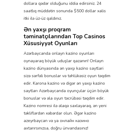
dollara qədər olduğunu iddia edirsiniz. 24
saatlıq müddətin sonunda $500 dollar xalis
itki ilə üz-üz qaldınız.
Ən yaxşı proqram
təminatçılarından Top Casinos
Xüsusiyyət Oyunları
Azərbaycanda onlayn kazino oyunları
oynayaraq böyük uduşlar qazanın! Onlayn
kazino dünyasında ən yaxşı kazino saytlari
sizə sərfəli bonuslar və təhlükəsiz oyun təqdim
edir. Karona kazino və digər ən yaxşı kazino
saytları Azərbaycanda oyunçular üçün böyük
bonuslar və əla oyun təcrübəsi təqdim edir.
Kazino nomresi ilə əlaqə saxlayaraq, ən yeni
təkliflərdən xəbərdar olun. Əgər kazino
azeyrbaycan və ya онлайн казино
axtarırsınızsa, doğru ünvandasınız!