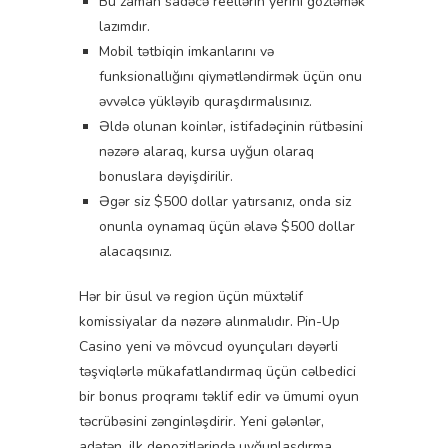
Bu zaman sadəcə reellərin yerini gözləmək
lazımdır.
Mobil tətbiqin imkanlarını və
funksionallığını qiymətləndirmək üçün onu
əvvəlcə yükləyib quraşdırmalısınız.
Əldə olunan koinlər, istifadəçinin rütbəsini
nəzərə alaraq, kursa uyğun olaraq
bonuslara dəyişdirilir.
Əgər siz $500 dollar yatırsanız, onda siz
onunla oynamaq üçün əlavə $500 dollar
alacaqsınız.
Hər bir üsul və region üçün müxtəlif
komissiyalar da nəzərə alınmalıdır. Pin-Up
Casino yeni və mövcud oyunçuları dəyərli
təşviqlərlə mükafatlandırmaq üçün cəlbedici
bir bonus proqramı təklif edir və ümumi oyun
təcrübəsini zənginləşdirir. Yeni gələnlər,
adətən, ilk depozitlərində uyğunlaşdırma