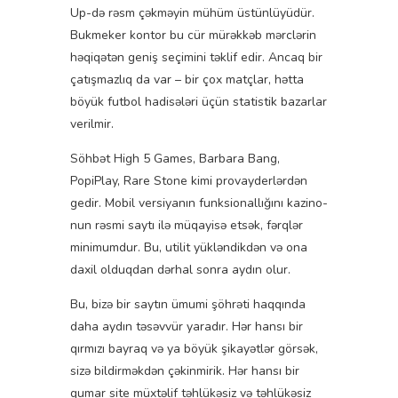
Up-də rəsm çəkməyin mühüm üstünlüyüdür.
Bukmeker kontor bu cür mürəkkəb mərclərin
həqiqətən geniş seçimini təklif edir. Ancaq bir
çatışmazlıq da var – bir çox matçlar, hətta
böyük futbol hadisələri üçün statistik bazarlar
verilmir.
Söhbət High 5 Games, Barbara Bang,
PopiPlay, Rare Stone kimi provayderlərdən
gedir. Mobil versiyanın funksionallığını kazino-
nun rəsmi saytı ilə müqayisə etsək, fərqlər
minimumdur. Bu, utilit yükləndikdən və ona
daxil olduqdan dərhal sonra aydın olur.
Bu, bizə bir saytın ümumi şöhrəti haqqında
daha aydın təsəvvür yaradır. Hər hansı bir
qırmızı bayraq və ya böyük şikayətlər görsək,
sizə bildirməkdən çəkinmirik. Hər hansı bir
qumar site müxtəlif təhlükəsiz və təhlükəsiz