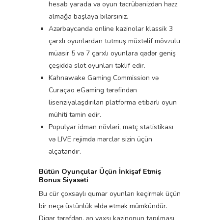
hesab yarada və oyun təcrübənizdən həzz
almağa başlaya bilərsiniz.
Azərbaycanda online kazinolar klassik 3
çarxlı oyunlardan tutmuş müxtəlif mövzulu
müasir 5 və 7 çarxlı oyunlara qədər geniş
çeşiddə slot oyunları təklif edir.
Kahnawake Gaming Commission və
Curaçao eGaming tərəfindən
lisenziyalaşdırılan platforma etibarlı oyun
mühiti təmin edir.
Populyar idman növləri, matç statistikası
və LIVE rejimdə mərclər sizin üçün
əlçatandır.
Bütün Oyunçular Üçün İnkişaf Etmiş
Bonus Siyasəti
Bu cür çoxsaylı qumar oyunları keçirmək üçün
bir neçə üstünlük əldə etmək mümkündür.
Digər tərəfdən, ən yaxşı kazinonun tapılması