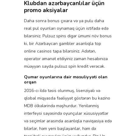
Klubdan azərbaycanlılar üçün
promo aksiyalar
Daha sonra bonus çıxara və ya pulu daha
real pul oyunları oynamaq üçün istifadə edə
bilərsiniz. Pulsuz spins digər ümumi növ bonus
ki, bir Azərbaycan gambler asanlıqla top
online casinos tapa bilərsiniz. Adətən,
operator əmanət etdiyiniz zaman hesabınıza
müəyyən sayda pulsuz spin kredit verəcək.
Qumar oyunlarına dair məsuliyyəti olan
orqan
2016-cı ildə təsis olunmuş, lisenziyalı və
qlobal miqyasda fəaliyyət göstərən bu kazino
MDB ölkələrində məşhurdur. Yenilənmiş
interfeysi sayəsində oyunçular xüsusiyyətlər
və seçimlər arasında asanlıqla naviqasiya edə
bilərlər, həm yeni başlayanlar, həm də