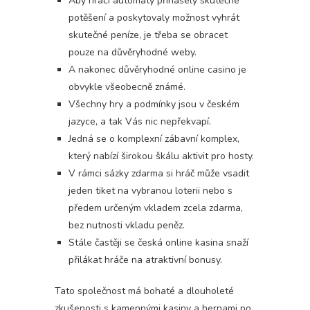
Aby hrací automaty přinášely skutečné
potěšení a poskytovaly možnost vyhrát
skutečné peníze, je třeba se obracet
pouze na důvěryhodné weby.
A nakonec důvěryhodné online casino je
obvykle všeobecně známé.
Všechny hry a podmínky jsou v českém
jazyce, a tak Vás nic nepřekvapí.
Jedná se o komplexní zábavní komplex,
který nabízí širokou škálu aktivit pro hosty.
V rámci sázky zdarma si hráč může vsadit
jeden tiket na vybranou loterii nebo s
předem určeným vkladem zcela zdarma,
bez nutnosti vkladu peněz.
Stále častěji se česká online kasina snaží
přilákat hráče na atraktivní bonusy.
Tato společnost má bohaté a dlouholeté
zkušenosti s kamennými kasiny a hernami po