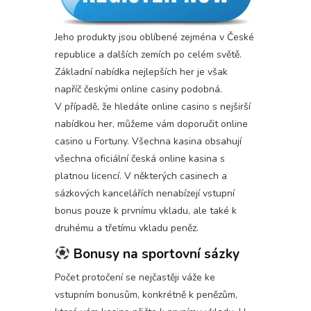
Jeho produkty jsou oblíbené zejména v České
republice a dalších zemích po celém světě.
Základní nabídka nejlepších her je však
napříč českými online casiny podobná.
V případě, že hledáte online casino s nejširší
nabídkou her, můžeme vám doporučit online
casino u Fortuny. Všechna kasina obsahují
všechna oficiální česká online kasina s
platnou licencí. V některých casinech a
sázkových kancelářích nenabízejí vstupní
bonus pouze k prvnímu vkladu, ale také k
druhému a třetímu vkladu peněz.
Bonusy na sportovní sázky
Počet protočení se nejčastěji váže ke
vstupním bonusům, konkrétně k penězům,