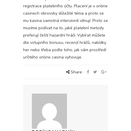
registrace platebního účtu. Placení je v online
casinech obrovsky důležité téma a proto se
mu kasina samotná intenzivně věnují. Proto se
musíme podívat na to, jaké platební metody
preferují čeští hazardní hráči. Vybírat můžete
dle vstupního bonusu, recenzí hráčů, nabídky
her nebo třeba podle toho, jak vám prostředí
určitého online casina vyhovuje.
Share: