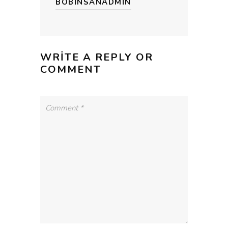
BOBINSANADMIN
WRITE A REPLY OR
COMMENT