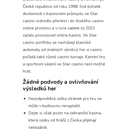
České republice od roku 1998. Své bohaté
zkušenosti v kasinovém průmyslu se Star
casino rozhodlo přenést i do českého casino
online prostoru a v roce
casino cz
2023
začalo provozovat online kasino. Ve Star
casino portfoliu se nacházejí klasické
automaty od známých výrobců her a casino
pořádá také různé casino turnaje. Karetní hry
a sportovní sázení ve Star casino není možné
hrát.
Žádné podvody a ovlivňování
výsledků her
Nezodpovědná volba stránek pro hru se
může v budoucnu nevyplatit.
Dejte si však pozor na zahraniční kasina,
která sázky od hráčů z Česka přijímají
nelegálně.