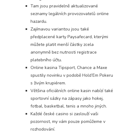
Tam jsou pravidelně aktualizované
seznamy legálních provozovatelů online
hazardu.
Zajímavou variantou jsou také
předplacené karty Paysafecard, kterými
můžete platit menší částky zcela
anonymně bez nutnosti registrace
platebního účtu.
Online kasina Tipsport, Chance a Maxe
spustily novinku v podobě Hold’Em Pokeru
s živým krupiérem.
Většina oficiálních online kasin nabízí také
sportovní sázky na zápasy jako hokej,
fotbal, basketbal, tenis a mnoho jiných.
Každé české casino si zaslouží vaši
pozornost, my vám pouze pomůžeme v
rozhodování.