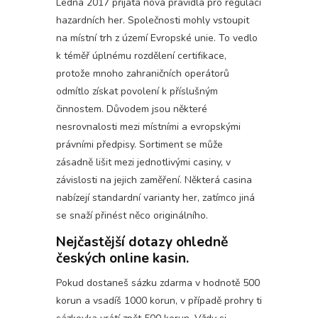
Ledna 2017 přijata nová pravidla pro regulaci
hazardních her. Společnosti mohly vstoupit
na místní trh z území Evropské unie. To vedlo
k téměř úplnému rozdělení certifikace,
protože mnoho zahraničních operátorů
odmítlo získat povolení k příslušným
činnostem. Důvodem jsou některé
nesrovnalosti mezi místními a evropskými
právními předpisy. Sortiment se může
zásadně lišit mezi jednotlivými casiny, v
závislosti na jejich zaměření. Některá casina
nabízejí standardní varianty her, zatímco jiná
se snaží přinést něco originálního.
Nejčastější dotazy ohledně
českých online kasin.
Pokud dostaneš sázku zdarma v hodnotě 500
korun a vsadíš 1000 korun, v případě prohry ti