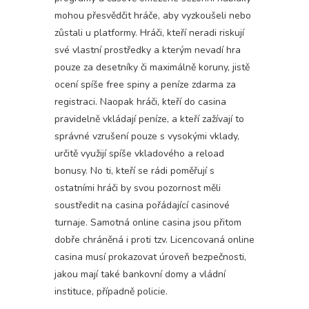
mohou přesvědčit hráče, aby vyzkoušeli nebo
zůstali u platformy. Hráči, kteří neradi riskují
své vlastní prostředky a kterým nevadí hra
pouze za desetníky či maximálně koruny, jistě
ocení spíše free spiny a peníze zdarma za
registraci. Naopak hráči, kteří do casina
pravidelně vkládají peníze, a kteří zažívají to
správné vzrušení pouze s vysokými vklady,
určitě využijí spíše vkladového a reload
bonusy. No ti, kteří se rádi poměřují s
ostatními hráči by svou pozornost měli
soustředit na casina pořádající casinové
turnaje. Samotná online casina jsou přitom
dobře chráněná i proti tzv. Licencovaná online
casina musí prokazovat úroveň bezpečnosti,
jakou mají také bankovní domy a vládní
instituce, případně policie.