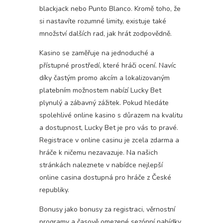
blackjack nebo Punto Blanco. Kromě toho, že
si nastavíte rozumné limity, existuje také
množství dalších rad, jak hrát zodpovědně.
Kasino se zaměřuje na jednoduché a
přístupné prostředí, které hráči ocení. Navíc
díky častým promo akcím a lokalizovaným
platebním možnostem nabízí Lucky Bet
plynulý a zábavný zážitek. Pokud hledáte
spolehlivé online kasino s důrazem na kvalitu
a dostupnost, Lucky Bet je pro vás to pravé.
Registrace v online casinu je zcela zdarma a
hráče k ničemu nezavazuje. Na našich
stránkách naleznete v nabídce nejlepší
online casina dostupná pro hráče z České
republiky.
Bonusy jako bonusy za registraci, věrnostní
programy a časově omezené sezónní nabídky