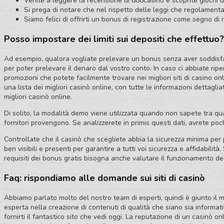
Venite a leggere la recensione di 888casino e scoprite giochi u
Si prega di notare che nel rispetto delle leggi che regolamenta
Siamo felici di offrirti un bonus di registrazione come segno di
Posso impostare dei limiti sui depositi che effettuo?
Ad esempio, qualora vogliate prelevare un bonus senza aver soddisfatt
per poter prelevare il denaro dal vostro conto. In caso ci abbiate ri
promozioni che potete facilmente trovare nei migliori siti di casino onl
una lista dei migliori casinò online, con tutte le informazioni dettagli
migliori casinò online.
Di solito, la modalità demo viene utilizzata quando non sapete tra qual
fornitori provengono. Se analizzerete in primis questi dati, avrete poc
Controllate che il casinò che scegliete abbia la sicurezza minima per
ben visibili e presenti per garantire a tutti voi sicurezza e affidabi
requisiti dei bonus gratis bisogna anche valutare il funzionamento del
Faq: rispondiamo alle domande sui siti di casinò
Abbiamo parlato molto del nostro team di esperti, quindi è giunto il
esperta nella creazione di contenuti di qualità che siano sia informati
fornirti il fantastico sito che vedi oggi. La reputazione di un casinò o