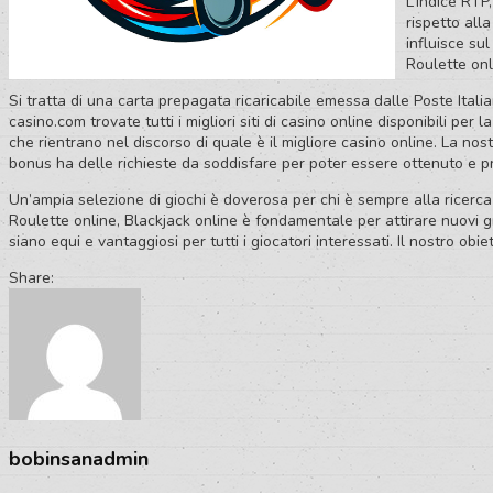
L’Indice RTP
rispetto all
influisce su
Roulette onl
Si tratta di una carta prepagata ricaricabile emessa dalle Poste Italia
casino.com trovate tutti i migliori siti di casino online disponibili pe
che rientrano nel discorso di quale è il migliore casino online. La nost
bonus ha delle richieste da soddisfare per poter essere ottenuto e p
Un’ampia selezione di giochi è doverosa per chi è sempre alla ricerca d
Roulette online, Blackjack online è fondamentale per attirare nuovi gio
siano equi e vantaggiosi per tutti i giocatori interessati. Il nostro obie
Share:
bobinsanadmin