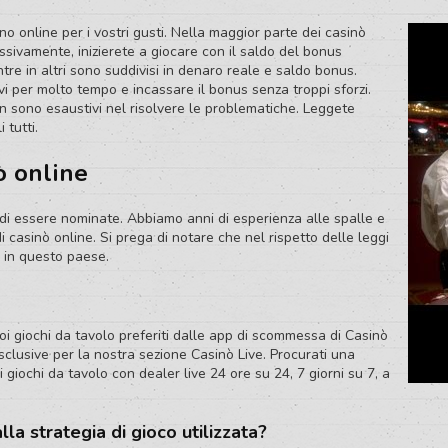
ino online per i vostri gusti. Nella maggior parte dei casinò
ssivamente, inizierete a giocare con il saldo del bonus
ntre in altri sono suddivisi in denaro reale e saldo bonus.
vi per molto tempo e incassare il bonus senza troppi sforzi.
on sono esaustivi nel risolvere le problematiche. Leggete
 tutti.
ò online
 di essere nominate. Abbiamo anni di esperienza alle spalle e
i casinò online. Si prega di notare che nel rispetto delle leggi
 in questo paese.
uoi giochi da tavolo preferiti dalle app di scommessa di Casinò
sclusive per la nostra sezione Casinò Live. Procurati una
 giochi da tavolo con dealer live 24 ore su 24, 7 giorni su 7, a
la strategia di gioco utilizzata?