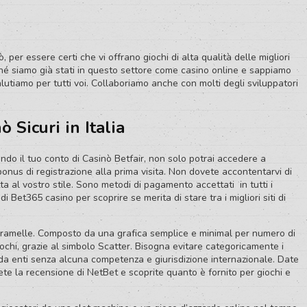
 per essere certi che vi offrano giochi di alta qualità delle migliori
rché siamo già stati in questo settore come casino online e sappiamo
alutiamo per tutti voi. Collaboriamo anche con molti degli sviluppatori
Sicuri in Italia
ando il tuo conto di Casinò Betfair, non solo potrai accedere a
 bonus di registrazione alla prima visita. Non dovete accontentarvi di
ta al vostro stile. Sono metodi di pagamento accettati in tutti i
 Bet365 casino per scoprire se merita di stare tra i migliori siti di
 caramelle. Composto da una grafica semplice e minimal per numero di
ochi, grazie al simbolo Scatter. Bisogna evitare categoricamente i
da enti senza alcuna competenza e giurisdizione internazionale. Date
gete la recensione di NetBet e scoprite quanto è fornito per giochi e