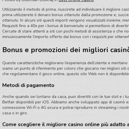
Utilizzando il metodo di prima, riuscirete ad individuare il migliore cas
prima utilizzerete il denaro bonus ottenuto dalla promozione e, succe
ottenuto. In alcuni siti questi importi vengono visualizzati insieme, me
Requisiti fino a 40x per i bonus di benvenuto vi permettono di divertir
Cercate di stare attenti a siti con pochi metodi di assistenza o che n
minuziosamente l’importo offerto dai bonus con i requisiti per ottenerli
Bonus e promozioni dei migliori casin
Queste caratteristiche migliorano l’esperienza dell’utente e meritano
siamo un punto di riferimento per coloro che giocano nei migliori siti d
che regolamentano il gioco online, questo sito Web non è disponibile
Metodi di pagamento
Anche quando sei lontano da casa, puoi divertiti con le tue slot e i t
Betfair disponibili per iOS. Abbiamo anche sviluppato app di casinò e
connessione Wi-Fi o 4G sicura e potrai riprodurre in streaming i nostri
casa o in giro.
Come scegliere il migliore casino online più adatto al