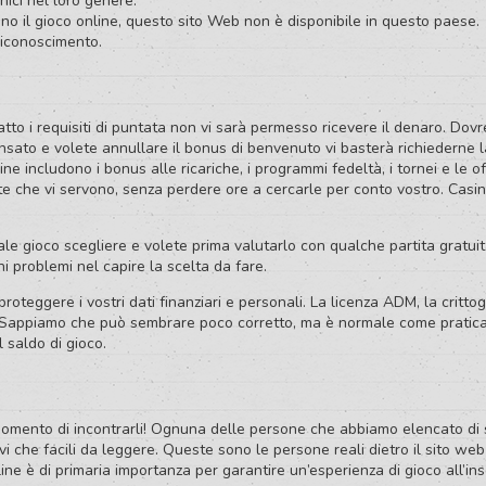
nici nel loro genere.
no il gioco online, questo sito Web non è disponibile in questo paese.
 riconoscimento.
o i requisiti di puntata non vi sarà permesso ricevere il denaro. Dovre
pensato e volete annullare il bonus di benvenuto vi basterà richiederne
ine includono i bonus alle ricariche, i programmi fedeltà, i tornei e le 
ate che vi servono, senza perdere ore a cercarle per conto vostro. Casino
e gioco scegliere e volete prima valutarlo con qualche partita gratuita 
hi problemi nel capire la scelta da fare.
 proteggere i vostri dati finanziari e personali. La licenza ADM, la cr
lità. Sappiamo che può sembrare poco corretto, ma è normale come pratic
 saldo di gioco.
 momento di incontrarli! Ognuna delle persone che abbiamo elencato di s
vi che facili da leggere. Queste sono le persone reali dietro il sito web
nline è di primaria importanza per garantire un’esperienza di gioco all’in