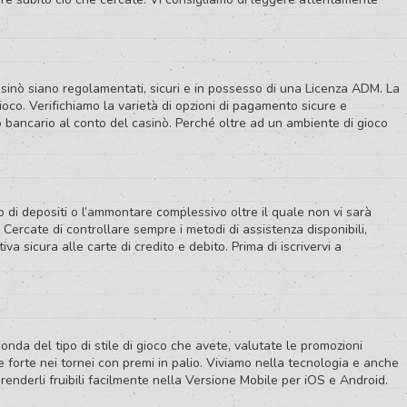
 casinò siano regolamentati, sicuri e in possesso di una Licenza ADM. La
ioco. Verifichiamo la varietà di opzioni di pagamento sicure e
to bancario al conto del casinò. Perché oltre ad un ambiente di gioco
ro di depositi o l’ammontare complessivo oltre il quale non vi sarà
 Cercate di controllare sempre i metodi di assistenza disponibili,
 sicura alle carte di credito e debito. Prima di iscrivervi a
onda del tipo di stile di gioco che avete, valutate le promozioni
te forte nei tornei con premi in palio. Viviamo nella tecnologia e anche
er renderli fruibili facilmente nella Versione Mobile per iOS e Android.