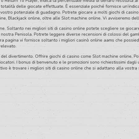
, o Return To Player, indica la percentuale media di denaro restituita 
a totalità delle giocate effettuate. È essenziale poiché fornisce un’indic
l vostro potenziale di guadagno. Potrete giocare a molti giochi di casino
ine, Blackjack online, oltre alle Slot machine online. Vi avviseremo dell
ne. Soltanto nei migliori siti di casino online potete scegliere se gioca
r la nostra Penisola. Potrete leggere diverse recensioni di colossi del g
ra pagina vi fornisce soltanto i migliori casinò online aams che possiedo
relevato.
el divertimento. Offrire giochi di casino come Slot machine online, Poke
catori. I bonus di benvenuto e le promozioni sono richiestissimi dagli u
ttivo è trovare i migliori siti di casino online che si adattano alla vostra 