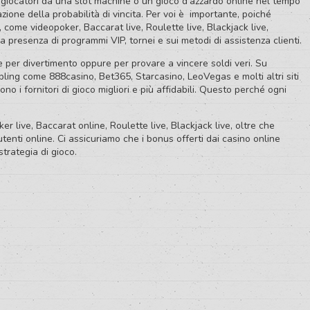
ai giocatori da una slot machine o un gioco d’azzardo online nel tempo
azione della probabilità di vincita. Per voi è importante, poiché
, come videopoker, Baccarat live, Roulette live, Blackjack live,
a presenza di programmi VIP, tornei e sui metodi di assistenza clienti.
re per divertimento oppure per provare a vincere soldi veri. Su
ambling come 888casino, Bet365, Starcasino, LeoVegas e molti altri siti
no i fornitori di gioco migliori e più affidabili. Questo perché ogni
r live, Baccarat online, Roulette live, Blackjack live, oltre che
tenti online. Ci assicuriamo che i bonus offerti dai casino online
strategia di gioco.