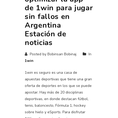
de 1win para jugar
sin fallos en
Argentina
Estación de
noticias
Posted by Bobinsan Bobinaj
In
1win
1win es seguro es una casa de
apuestas deportivas que tiene una gran
oferta de deportes en los que se puede
apostar. Hay más de 20 disciplinas
deportivas, en donde destacan fútbol,
tenis, baloncesto, Fórmula 1, hockey
sobre hielo y eSports. Para disfrutar