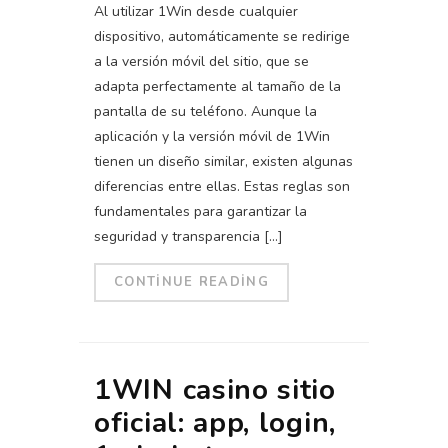
Al utilizar 1Win desde cualquier
dispositivo, automáticamente se redirige
a la versión móvil del sitio, que se
adapta perfectamente al tamaño de la
pantalla de su teléfono. Aunque la
aplicación y la versión móvil de 1Win
tienen un diseño similar, existen algunas
diferencias entre ellas. Estas reglas son
fundamentales para garantizar la
seguridad y transparencia […]
CONTINUE READING
1WIN casino sitio
oficial: app, login,