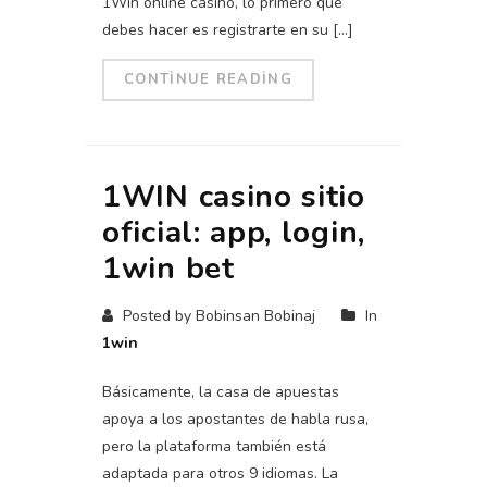
1Win online casino, lo primero que
debes hacer es registrarte en su […]
CONTINUE READING
1WIN casino sitio
oficial: app, login,
1win bet
Posted by Bobinsan Bobinaj
In
1win
Básicamente, la casa de apuestas
apoya a los apostantes de habla rusa,
pero la plataforma también está
adaptada para otros 9 idiomas. La