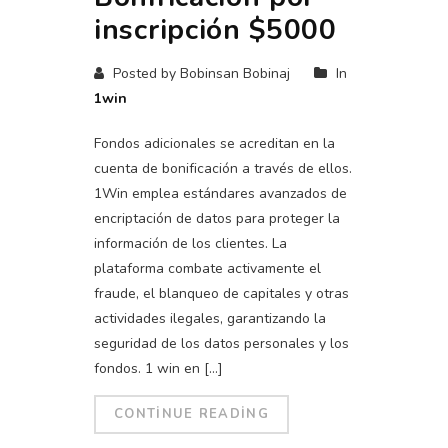
inscripción $5000
Posted by Bobinsan Bobinaj
In
1win
Fondos adicionales se acreditan en la
cuenta de bonificación a través de ellos.
1Win emplea estándares avanzados de
encriptación de datos para proteger la
información de los clientes. La
plataforma combate activamente el
fraude, el blanqueo de capitales y otras
actividades ilegales, garantizando la
seguridad de los datos personales y los
fondos. 1 win en […]
CONTINUE READING