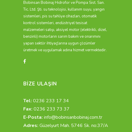
Bobinsan Bobinaj Hidrofor ve Pompa Sist. San.
Tic. Ltd. Şti. su teknolojisi, kullanım suyu, yangın
sistemleri, pis su tahliye cihazları, otomatik
kontrol sistemleri, endüstriyel tesisat
malzemeleri satışı, aksiyel motor (elektrikli, dizel,
benzinli) motorların sarım bakım ve onarımını
yapan sektör ihtiyaçlarına uygun çözümler
üretmek ve uygulamak adına hizmet vermektedir.
BİZE ULAŞIN
Tel:
0236 233 17 34
Fax:
0236 233 73 37
E-Posta:
info@bobinsanbobinaj.com.tr
Adres:
Güzelyurt Mah. 5746 Sk. no:37/A