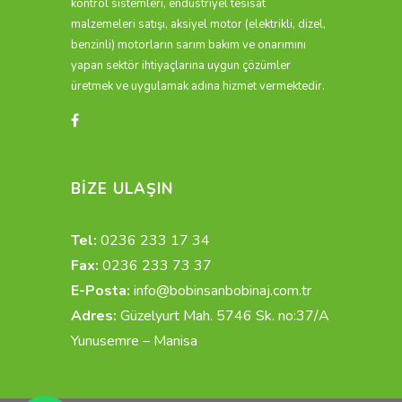
kontrol sistemleri, endüstriyel tesisat
malzemeleri satışı, aksiyel motor (elektrikli, dizel,
benzinli) motorların sarım bakım ve onarımını
yapan sektör ihtiyaçlarına uygun çözümler
üretmek ve uygulamak adına hizmet vermektedir.
BİZE ULAŞIN
Tel:
0236 233 17 34
Fax:
0236 233 73 37
E-Posta:
info@bobinsanbobinaj.com.tr
Adres:
Güzelyurt Mah. 5746 Sk. no:37/A
Yunusemre – Manisa