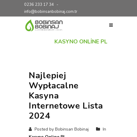
0236 233 17 34
-
info@bobinsanbobinaj.com.tr
KATEGORI:
KASYNO ONLINE PL
Najlepiej
Wypłacalne
Kasyna
Internetowe Lista
2024
Posted by Bobinsan Bobinaj
In
Kasyno Online PL