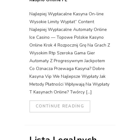
Najlepiej Wypłacalne Kasyna On-line
Wysokie Limity Wypłat” Content
Najlepiej Wypłacalne Automaty Online
Ice Casino — Topowe Polskie Kasyno
Online Krok 4 Rozpocznij Grę Na Grach Z
Wysokim Rtp Szeroka Gama Gier
Automaty Z Progresywnym Jackpotem
Co Oznacza Przewaga Kasyna? Dobre
Kasyna Vip We Najlepsze Wypłaty Jak
Metody Płatności Wpływają Na Wypłaty
T Kasynach Online? Twórcy […]
CONTINUE READING
Lista Legalnych