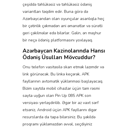
çeşiddə təhlükəsiz və təhlükəsiz ödəniş
variantları təqdim edir. Buna görə də
Azərbaycandan olan oyunçular asanlıqla heç
bir çətinlik çəkmədən ani əmanətlər və sürətli
geri çəkilmələr edə bilərlər. Gəlin, ən məşhur
bir neçə ödəniş platformasını yoxlayaq.
Azərbaycan Kazinolarında Hansı
Ödəniş Üsulları Mövcuddur?
Onu telefon vasitəsilə skan etmək lazımdır və
link görünəcək. Bu linkə keçərək, APK
fayllarının avtomatik yüklənməsi başlayacaq.
Bizim saytda mobil cihazlar üçün tam rəsmi
sayta uyğun olan Pin Up 085 APK son
versiyası yerləşdirilib. Əgər bir az vaxt sərf
etsəniz, Android üçün APK fayllarını digər
resurslarda da tapa bilərsiniz. Bu şəkildə
proqramı yükləməzdən əvvəl, seçdiyiniz