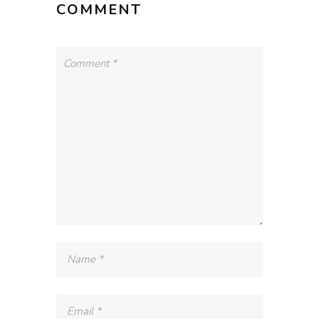
COMMENT