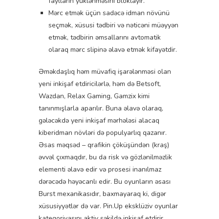
faylların yüklənməsini bloklayır.
Mərc etmək üçün sadəcə idman növünü
seçmək, xüsusi tədbiri və nəticəni müəyyən
etmək, tədbirin əmsallarını avtomatik
olaraq mərc slipinə əlavə etmək kifayətdir.
Əməkdaşlıq həm müvafiq işarələnməsi olan
yeni inkişaf etdiricilərlə, həm də Betsoft,
Wazdan, Relax Gaming, Gamzix kimi
tanınmışlarla aparılır. Buna əlavə olaraq,
gələcəkdə yeni inkişaf mərhələsi alacaq
kiberidman növləri də populyarlıq qazanır.
Əsas məqsəd – qrafikin çöküşündən (kraş)
əvvəl çıxmaqdır, bu da risk və gözlənilməzlik
elementi əlavə edir və prosesi inanılmaz
dərəcədə həyəcanlı edir. Bu oyunların əsası
Burst mexanikasıdır, baxmayaraq ki, digər
xüsusiyyətlər də var. Pin.Up eksklüziv oyunlar
kateqoriyasını aktiv şəkildə inkişaf etdirir.