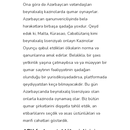
Ona görə də Azərbaycan vətəndaşları
beynəlxalq kazinolarda qumar oynayırlar.
Azərbaycan qanunvericiliyində belə
hərəkətlərə birbaşa qadağa yoxdur. Qeyd
edək ki, Malta, Kürasao, Cəbəllütariq kimi
beynəlxalq lisenziyalı onlayn Kazinolar
Oyunçu qəbul etdikləri ölkələrin norma və
qanunlarına əməl edirlər. Beləliklə, bir şəxs
yetkinlik yaşına çatmayıbsa və ya müəyyən bir
qumar saytının fəaliyyətinin qadağan
olunduğu bir yurisdiksiyadadırsa, platformada
qeydiyyatdan keçə bilməyəcəkdir. Bu gün
Azərbaycanda beynəlxalq lisenziyası olan
onlarla kazinoda oynamaq olar. Biz bütün
qumar şirkətlərini diqqətlə təhlil etdik, ən
etibarlılarını seçdik və əsas üstünlükləri və
mənfi cəhətləri göstərdik.