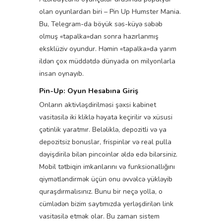
olan oyunlardan biri – Pin Up Humster Mania.
Bu, Telegram-da böyük səs-küyə səbəb
olmuş «tapalka»dan sonra hazırlanmış
eksklüziv oyundur. Həmin «tapalka»da yarım
ildən çox müddətdə dünyada on milyonlarla
insan oynayıb.
Pin-Up: Oyun Hesabına Giriş
Onların aktivləşdirilməsi şəxsi kabinet
vasitəsilə iki kliklə həyata keçirilir və xüsusi
çətinlik yaratmır. Beləliklə, depozitli və ya
depozitsiz bonuslar, frispinlər və real pulla
dəyişdirilə bilən pincoinlər əldə edə bilərsiniz.
Mobil tətbiqin imkanlarını və funksionallığını
qiymətləndirmək üçün onu əvvəlcə yükləyib
quraşdırmalısınız. Bunu bir neçə yolla, o
cümlədən bizim saytımızda yerləşdirilən link
vasitəsilə etmək olar. Bu zaman sistem