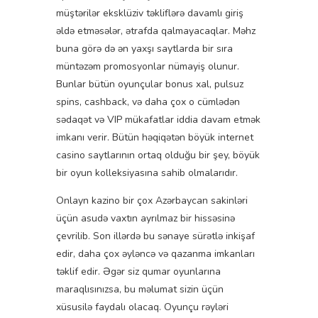
müştərilər eksklüziv təkliflərə davamlı giriş
əldə etməsələr, ətrafda qalmayacaqlar. Məhz
buna görə də ən yaxşı saytlarda bir sıra
müntəzəm promosyonlar nümayiş olunur.
Bunlar bütün oyunçular bonus xal, pulsuz
spins, cashback, və daha çox o cümlədən
sədaqət və VIP mükafatlar iddia davam etmək
imkanı verir. Bütün həqiqətən böyük internet
casino saytlarının ortaq olduğu bir şey, böyük
bir oyun kolleksiyasına sahib olmalarıdır.
Onlayn kazino bir çox Azərbaycan sakinləri
üçün asudə vaxtın ayrılmaz bir hissəsinə
çevrilib. Son illərdə bu sənaye sürətlə inkişaf
edir, daha çox əyləncə və qazanma imkanları
təklif edir. Əgər siz qumar oyunlarına
maraqlısınızsa, bu məlumat sizin üçün
xüsusilə faydalı olacaq. Oyunçu rəyləri