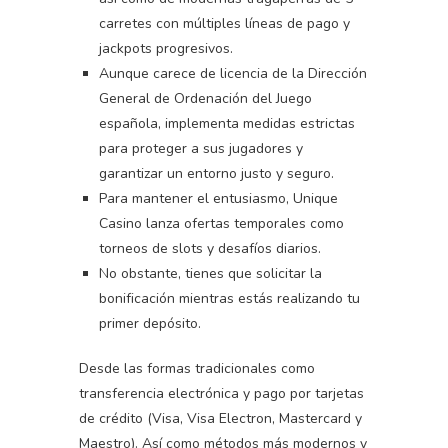
carretes con múltiples líneas de pago y
jackpots progresivos.
Aunque carece de licencia de la Dirección
General de Ordenación del Juego
española, implementa medidas estrictas
para proteger a sus jugadores y
garantizar un entorno justo y seguro.
Para mantener el entusiasmo, Unique
Casino lanza ofertas temporales como
torneos de slots y desafíos diarios.
No obstante, tienes que solicitar la
bonificación mientras estás realizando tu
primer depósito.
Desde las formas tradicionales como
transferencia electrónica y pago por tarjetas
de crédito (Visa, Visa Electron, Mastercard y
Maestro). Así como métodos más modernos y