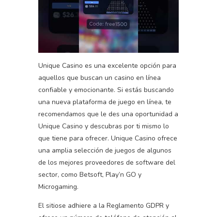
Unique Casino es una excelente opción para
aquellos que buscan un casino en línea
confiable y emocionante. Si estás buscando
una nueva plataforma de juego en línea, te
recomendamos que le des una oportunidad a
Unique Casino y descubras por ti mismo lo
que tiene para ofrecer. Unique Casino ofrece
una amplia selección de juegos de algunos
de los mejores proveedores de software del
sector, como Betsoft, Play’n GO y
Microgaming.
El sitiose adhiere a la Reglamento GDPR y