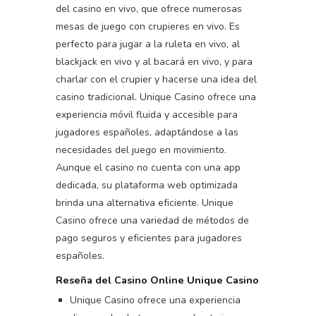
del casino en vivo, que ofrece numerosas
mesas de juego con crupieres en vivo. Es
perfecto para jugar a la ruleta en vivo, al
blackjack en vivo y al bacará en vivo, y para
charlar con el crupier y hacerse una idea del
casino tradicional. Unique Casino ofrece una
experiencia móvil fluida y accesible para
jugadores españoles, adaptándose a las
necesidades del juego en movimiento.
Aunque el casino no cuenta con una app
dedicada, su plataforma web optimizada
brinda una alternativa eficiente. Unique
Casino ofrece una variedad de métodos de
pago seguros y eficientes para jugadores
españoles.
Reseña del Casino Online Unique Casino
Unique Casino ofrece una experiencia