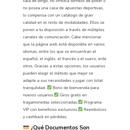
sala de bingo, no ofrezca torneos de póker o
no posea una casa de apuestas deportivas,
lo compensa con un catálogo de gran
calidad en el resto de modalidades. Ellos se
ponen a tu disposición a través de múltiples
canales de comunicación. Cabe mencionar
que la página web está disponible en varios
idiomas, entre los que se encuentran el
español, el inglés, el francés y el sueco, ente
otros. Gracias a estas opciones, los usuarios
pueden elegir el método que mejor se
adapte a sus necesidades y jugar con total
tranquilidad.
Bono de bienvenida para
nuevos usuarios.
Giros gratis en
tragamonedas seleccionadas.
Programa
VIP con beneficios exclusivos.
Reembolsos
y cashback en pérdidas.
¿Qué Documentos Son