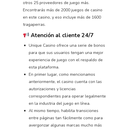
otros 25 proveedores de juego más.
Encontrarás más de 2000 juegos de casino
en este casino, y eso incluye más de 1600
tragaperras.
Atención al cliente 24/7
Unique Casino ofrece una serie de bonos
para que sus usuarios tengan una mejor
experiencia de juego con el respaldo de
esta plataforma.
En primer lugar, como mencionamos
anteriormente, el casino cuenta con las
autorizaciones y licencias
correspondientes para operar legalmente
en la industria del juego en línea.
Al mismo tiempo, habilita transiciones
entre páginas tan fácilmente como para
avergonzar algunas marcas mucho más