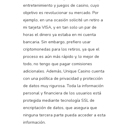
entretenimiento y juegos de casino, cuyo
objetivo es revolucionar su mercado. Por
ejemplo, en una ocasión solicité un retiro a
mi tarjeta VISA, y en tan solo un par de
horas el dinero ya estaba en mi cuenta
bancaria. Sin embargo, prefiero usar
criptomonedas para los retiros, ya que el
proceso es aún más rápido y, lo mejor de
todo, no tengo que pagar comisiones
adicionales. Además, Unique Casino cuenta
con una política de privacidad y protección
de datos muy rigurosa. Toda la información
personal y financiera de los usuarios está
protegida mediante tecnología SSL de
encriptación de datos, que asegura que
ninguna tercera parte pueda acceder a esta
información.