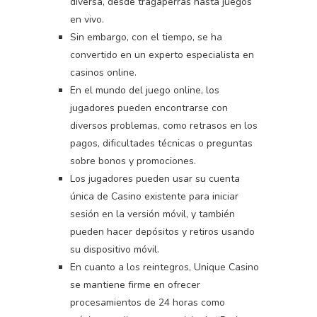
diversa, desde tragaperras hasta juegos
en vivo.
Sin embargo, con el tiempo, se ha
convertido en un experto especialista en
casinos online.
En el mundo del juego online, los
jugadores pueden encontrarse con
diversos problemas, como retrasos en los
pagos, dificultades técnicas o preguntas
sobre bonos y promociones.
Los jugadores pueden usar su cuenta
única de Casino existente para iniciar
sesión en la versión móvil, y también
pueden hacer depósitos y retiros usando
su dispositivo móvil.
En cuanto a los reintegros, Unique Casino
se mantiene firme en ofrecer
procesamientos de 24 horas como