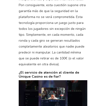
Pon consiguiente, esta cuestión supone otra
garantía más de que la seguridad en la
plataforma no se verá comprometida. Esta
tecnología proporciona un juego justo para
todos los jugadores sin excepción de ningún
tipo. Simplemente, en cada momento, cada
ronda y cada giro se generan resultados
completamente aleatorios que nadie puede
predecir ni manipular. La cantidad mínima
que se puede retirar es de 100€ (o el valor
equivalente en otra divisa).
¿El servicio de atención al cliente de
Unique Casino es de fiar?