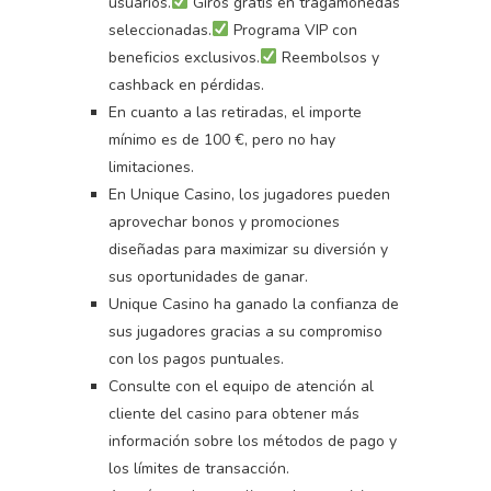
usuarios.
Giros gratis en tragamonedas
seleccionadas.
Programa VIP con
beneficios exclusivos.
Reembolsos y
cashback en pérdidas.
En cuanto a las retiradas, el importe
mínimo es de 100 €, pero no hay
limitaciones.
En Unique Casino, los jugadores pueden
aprovechar bonos y promociones
diseñadas para maximizar su diversión y
sus oportunidades de ganar.
Unique Casino ha ganado la confianza de
sus jugadores gracias a su compromiso
con los pagos puntuales.
Consulte con el equipo de atención al
cliente del casino para obtener más
información sobre los métodos de pago y
los límites de transacción.