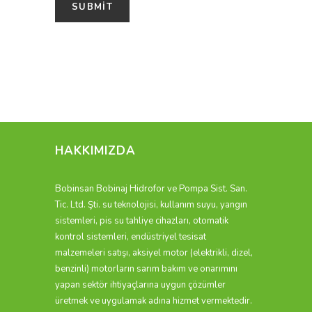
HAKKIMIZDA
Bobinsan Bobinaj Hidrofor ve Pompa Sist. San.
Tic. Ltd. Şti. su teknolojisi, kullanım suyu, yangın
sistemleri, pis su tahliye cihazları, otomatik
kontrol sistemleri, endüstriyel tesisat
malzemeleri satışı, aksiyel motor (elektrikli, dizel,
benzinli) motorların sarım bakım ve onarımını
yapan sektör ihtiyaçlarına uygun çözümler
üretmek ve uygulamak adına hizmet vermektedir.