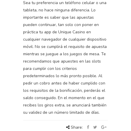
Sea tu preferencia un teléfono celular o una
tableta, no hace ninguna diferencia. Lo
importante es saber que las apuestas
pueden continuar, tan solo con poner en
práctica tu app de Unique Casino en
cualquier navegador de cualquier dispositivo
móvil. No se cumplirá el requisito de apuesta
mientras se juegue a los juegos de mesa. Te
recomendamos que apuestes en las slots
para cumplir con los criterios
predeterminados lo más pronto posible. Al
pedir un cobro antes de haber cumplido con
los requisitos de la bonificación, perderás el
saldo conseguido. En el momento en el que
recibes los giros extra, se anunciará también
su validez de un número limitado de días.
Share: