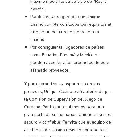
máximo mediante su servicio de “Retiro
exprés”.
Puedes estar seguro de que Unique
Casino cumple con todos los requisitos al
ofrecer un destino de juego de alta
calidad.
Por consiguiente, jugadores de países
como Ecuador, Panamá y México no
pueden acceder a los productos de este
afamado proveedor.
Y para garantizar transparencia en sus
procesos, Unique Casino está autorizada por
la Comisión de Supervisión del Juego de
Curacao. Por lo tanto, al menos para una
gran parte de sus usuarios, Unique Casino es
seguro y confiable. Permita que el equipo de
asistencia del casino revise y apruebe sus