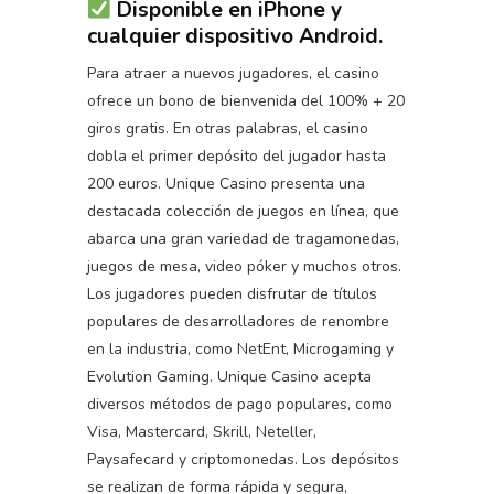
Disponible en iPhone y
cualquier dispositivo Android.
Para atraer a nuevos jugadores, el casino
ofrece un bono de bienvenida del 100% + 20
giros gratis. En otras palabras, el casino
dobla el primer depósito del jugador hasta
200 euros. Unique Casino presenta una
destacada colección de juegos en línea, que
abarca una gran variedad de tragamonedas,
juegos de mesa, video póker y muchos otros.
Los jugadores pueden disfrutar de títulos
populares de desarrolladores de renombre
en la industria, como NetEnt, Microgaming y
Evolution Gaming. Unique Casino acepta
diversos métodos de pago populares, como
Visa, Mastercard, Skrill, Neteller,
Paysafecard y criptomonedas. Los depósitos
se realizan de forma rápida y segura,