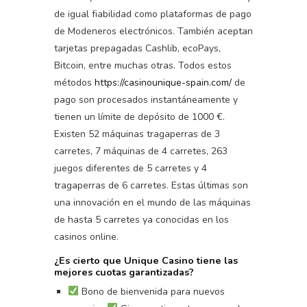
de igual fiabilidad como plataformas de pago
de Modeneros electrónicos. También aceptan
tarjetas prepagadas Cashlib, ecoPays,
Bitcoin, entre muchas otras. Todos estos
métodos
https://casinounique-spain.com/
de
pago son procesados instantáneamente y
tienen un límite de depósito de 1000 €.
Existen 52 máquinas tragaperras de 3
carretes, 7 máquinas de 4 carretes, 263
juegos diferentes de 5 carretes y 4
tragaperras de 6 carretes. Estas últimas son
una innovación en el mundo de las máquinas
de hasta 5 carretes ya conocidas en los
casinos online.
¿Es cierto que Unique Casino tiene las
mejores cuotas garantizadas?
Bono de bienvenida para nuevos